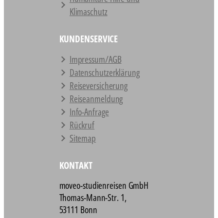
Klimaschutz
KUNDENSERVICE
Impressum/AGB
Datenschutz­erklärung
Reiseversicherung
Reiseanmeldung
Info-Anfrage
Rückruf
Sitemap
KONTAKT
moveo-studienreisen GmbH
Thomas-Mann-Str. 1,
53111 Bonn