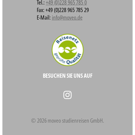
Tel.:
+49 (0)228 965 785 0
Fax: +49 (0)228 965 785 29
E-Mail:
info@moveo.de
BESUCHEN SIE UNS AUF
Instagram
© 2026 moveo studienreisen GmbH.