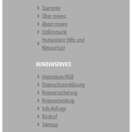
Startseite
Über moveo
About moveo
Stellenmarkt
Humanitäre Hilfe und
Klimaschutz
KUNDENSERVICE
Impressum/AGB
Datenschutz­erklärung
Reiseversicherung
Reiseanmeldung
Info-Anfrage
Rückruf
Sitemap