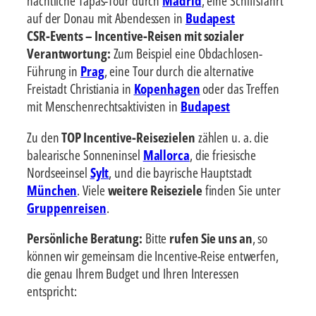
nächtliche Tapas-Tour durch
Madrid
, eine Schiffsfahrt
auf der Donau mit Abendessen in
Budapest
CSR-Events – Incentive-Reisen mit sozialer
Verantwortung:
Zum Beispiel eine Obdachlosen-
Führung in
Prag
, eine Tour durch die alternative
Freistadt Christiania in
Kopenhagen
oder das Treffen
mit Menschenrechtsaktivisten in
Budapest
Zu den
TOP Incentive-Reisezielen
zählen u. a. die
balearische Sonneninsel
Mallorca
, die friesische
Nordseeinsel
Sylt
, und die bayrische Hauptstadt
München
. Viele
weitere Reiseziele
finden Sie unter
Gruppenreisen
.
Persönliche Beratung:
Bitte
rufen Sie uns an
, so
können wir gemeinsam die Incentive-Reise entwerfen,
die genau Ihrem Budget und Ihren Interessen
entspricht: