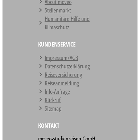
About moveo
Stellenmarkt
Humanitäre Hilfe und
Klimaschutz
KUNDENSERVICE
Impressum/AGB
Datenschutz­erklärung
Reiseversicherung
Reiseanmeldung
Info-Anfrage
Rückruf
Sitemap
KONTAKT
moveo-studienreisen GmbH