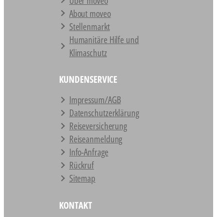
Über moveo
About moveo
Stellenmarkt
Humanitäre Hilfe und
Klimaschutz
KUNDENSERVICE
Impressum/AGB
Datenschutz­erklärung
Reiseversicherung
Reiseanmeldung
Info-Anfrage
Rückruf
Sitemap
KONTAKT