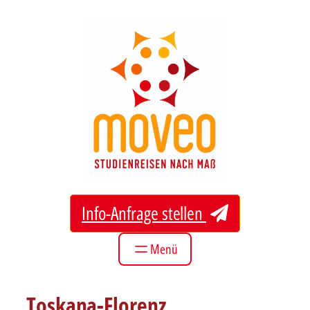
Zum
Inhalt
springen
Info-Anfrage stellen
Toskana-Florenz