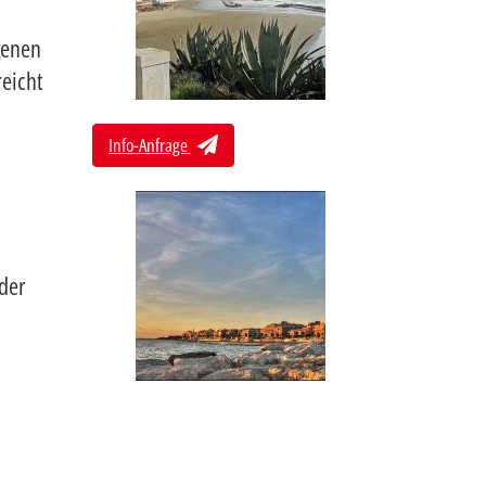
genen
reicht
Info-Anfrage
oder