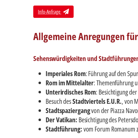
Info-Anfrage
Allgemeine Anregungen fü
Sehenswürdigkeiten und Stadtführunge
Imperiales Rom
: Führung auf den Spu
Rom im Mittelalter
: Themenführung u.
Unterirdisches Rom
: Besichtigung de
Besuch des
Stadtviertels E.U.R.
, von 
Stadtspaziergang
von der Piazza Nav
Der Vatikan:
Besichtigung des Petersd
Stadtführung:
vom Forum Romanum z