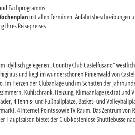
 und Fachprogramms
 Wochenplan
mit allen Terminen, Anfahrtsbeschreibungen u
g Ihres Reisepreises
 im idyllisch gelegenen „Country Club Castelfusano“ westlich
higi aus und liegt im wunderschönen Pinienwald von Castelf
do. Im Herzen der Clubanlage und im Schatten der jahrhunde
zimmern, Kühlschrank, Heizung, Klimaanlage (extra) und V
bäder, 4 Tennis- und Fußballplätze, Basket- und Volleyballpla
ermarkt, 4 Internet Points sowie TV Raum. Das Zentrum von 
 der Hauptsaison bietet der Club kostenlose Shuttlebusse n