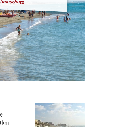
limaschutz
ie
0 km