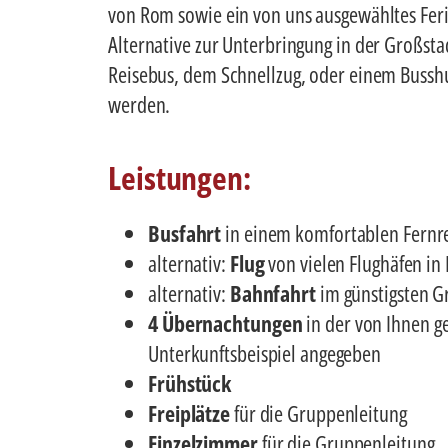
von Rom sowie ein von uns ausgewähltes Fer
Alternative zur Unterbringung in der Großst
Reisebus, dem Schnellzug, oder einem Busshu
werden.
Leistungen:
Busfahrt
in einem komfortablen Fernrei
alternativ:
Flug
von vielen Flughäfen in
alternativ:
Bahnfahrt
im günstigsten G
4 Übernachtungen
in der von Ihnen g
Unterkunftsbeispiel angegeben
Frühstück
Freiplätze
für die Gruppenleitung
Einzelzimmer
für die Gruppenleitung