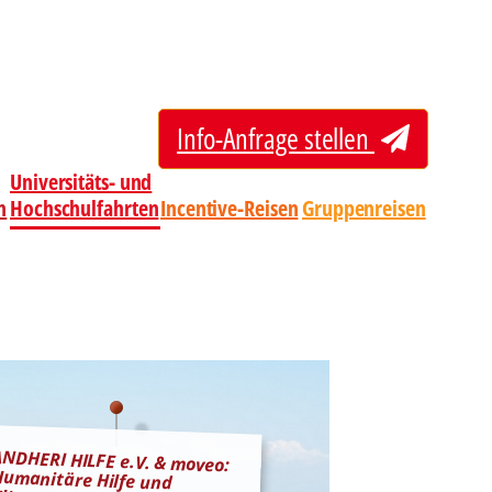
Info-Anfrage stellen
Universitäts- und
n
Hochschulfahrten
Incentive-Reisen
Gruppenreisen
ANDHERI HILFE e.V. & moveo:
Humanitäre Hilfe und