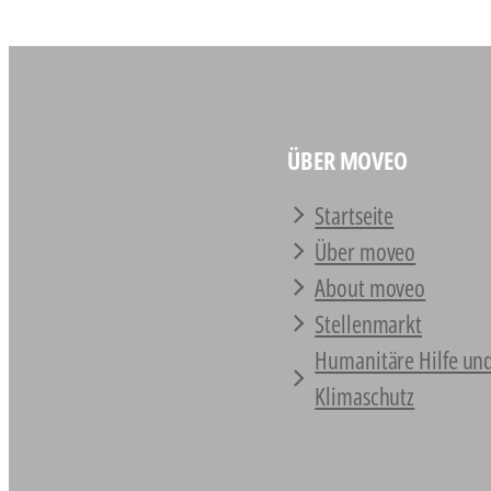
ÜBER MOVEO
Startseite
Über moveo
About moveo
Stellenmarkt
Humanitäre Hilfe un
Klimaschutz