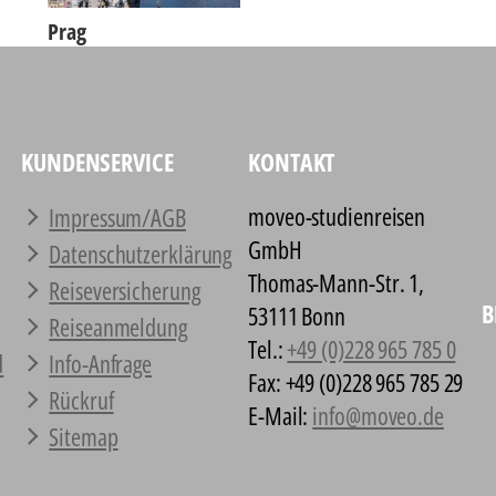
Prag
KUNDENSERVICE
KONTAKT
moveo-studienreisen
Impressum/AGB
GmbH
Datenschutz­erklärung
Thomas-Mann-Str. 1,
Reiseversicherung
B
53111 Bonn
Reiseanmeldung
Tel.:
+49 (0)228 965 785 0
d
Info-Anfrage
Fax: +49 (0)228 965 785 29
Rückruf
E-Mail:
info@moveo.de
Sitemap