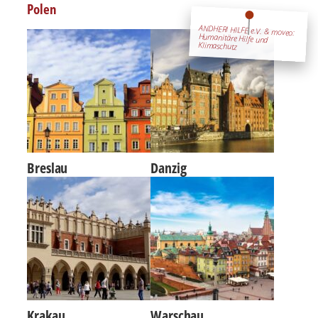
Polen
Breslau
Danzig
Krakau
Warschau